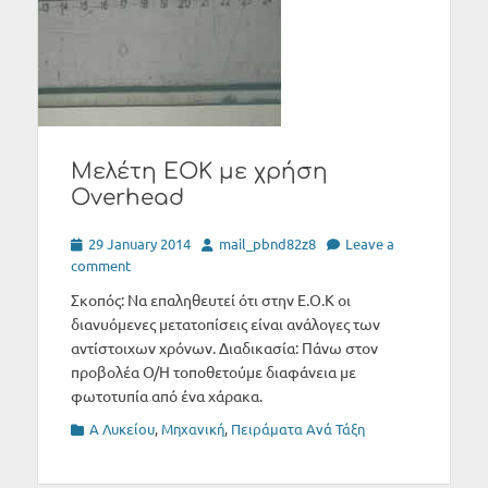
Μελέτη ΕΟΚ με χρήση
Overhead
Posted
Author
29 January 2014
mail_pbnd82z8
Leave a
on
comment
Σκοπός: Να επαληθευτεί ότι στην Ε.Ο.Κ οι
διανυόμενες μετατοπίσεις είναι ανάλογες των
αντίστοιχων χρόνων. Διαδικασία: Πάνω στον
προβολέα O/H τοποθετούμε διαφάνεια με
φωτοτυπία από ένα χάρακα.
Categories
Α Λυκείου
,
Μηχανική
,
Πειράματα Ανά Τάξη