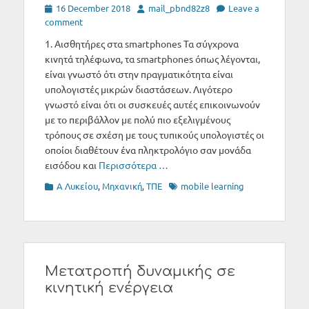
Posted
Author
16 December 2018
mail_pbnd82z8
Leave a
on
comment
1. Αισθητήρες στα smartphones Τα σύγχρονα
κινητά τηλέφωνα, τα smartphones όπως λέγονται,
είναι γνωστό ότι στην πραγματικότητα είναι
υπολογιστές μικρών διαστάσεων. Λιγότερο
γνωστό είναι ότι οι συσκευές αυτές επικοινωνούν
με το περιβάλλον με πολύ πιο εξελιγμένους
τρόπους σε σχέση με τους τυπικούς υπολογιστές οι
οποίοι διαθέτουν ένα πληκτρολόγιο σαν μονάδα
εισόδου και
Περισσότερα …
Categories
Tags
Α Λυκείου
,
Μηχανική
,
ΤΠΕ
mobile learning
Μετατροπή δυναμικής σε
κινητική ενέργεια