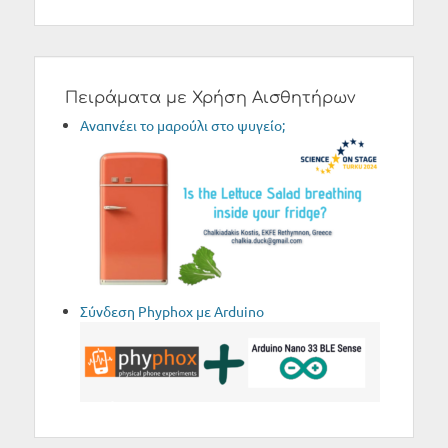
Πειράματα με Χρήση Αισθητήρων
Aναπνέει το μαρούλι στο ψυγείο;
Σύνδεση Phyphox με Arduino