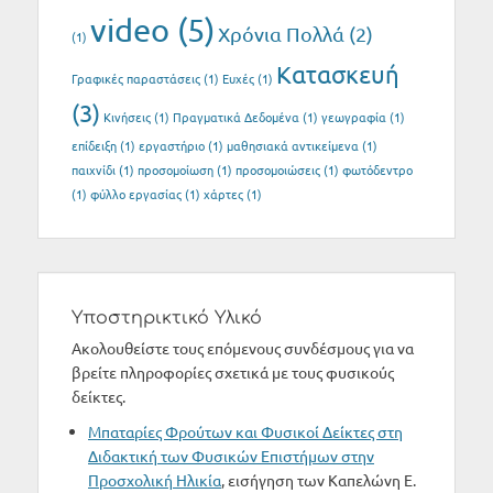
video
(5)
Xρόνια Πολλά
(2)
(1)
Κατασκευή
Γραφικές παραστάσεις
(1)
Ευχές
(1)
(3)
Κινήσεις
(1)
Πραγματικά Δεδομένα
(1)
γεωγραφία
(1)
επίδειξη
(1)
εργαστήριο
(1)
μαθησιακά αντικείμενα
(1)
παιχνίδι
(1)
προσομοίωση
(1)
προσομοιώσεις
(1)
φωτόδεντρο
(1)
φύλλο εργασίας
(1)
χάρτες
(1)
Υποστηρικτικό Υλικό
Ακολουθείστε τους επόμενους συνδέσμους για να
βρείτε πληροφορίες σχετικά με τους φυσικούς
δείκτες.
Μπαταρίες Φρούτων και Φυσικοί Δείκτες στη
Διδακτική των Φυσικών Επιστήμων στην
Προσχολική Ηλικία
, εισήγηση των Καπελώνη Ε.