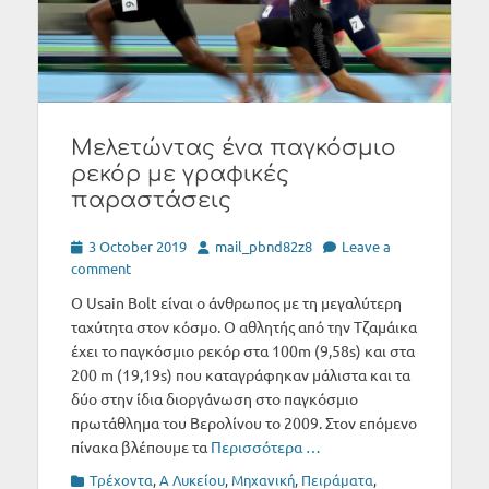
Μελετώντας ένα παγκόσμιο
ρεκόρ με γραφικές
παραστάσεις
Posted
Author
3 October 2019
mail_pbnd82z8
Leave a
on
comment
Ο Usain Bolt είναι ο άνθρωπος με τη μεγαλύτερη
ταχύτητα στον κόσμο. Ο αθλητής από την Τζαμάικα
έχει το παγκόσμιο ρεκόρ στα 100m (9,58s) και στα
200 m (19,19s) που καταγράφηκαν μάλιστα και τα
δύο στην ίδια διοργάνωση στο παγκόσμιο
πρωτάθλημα του Βερολίνου το 2009. Στον επόμενο
πίνακα βλέπουμε τα
Περισσότερα …
Categories
Tρέχοντα
,
Α Λυκείου
,
Μηχανική
,
Πειράματα
,