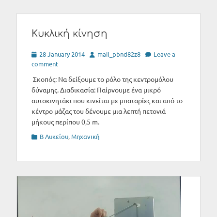
Κυκλική κίνηση
Posted
Author
28 January 2014
mail_pbnd82z8
Leave a
on
comment
Σκοπός: Να δείξουμε το ρόλο της κεντρομόλου
δύναμης. Διαδικασία: Παίρνουμε ένα μικρό
αυτοκινητάκι που κινείται με μπαταρίες και από το
κέντρο μάζας του δένουμε μια λεπτή πετονιά
μήκους περίπου 0,5 m.
Categories
Β Λυκείου
,
Μηχανική