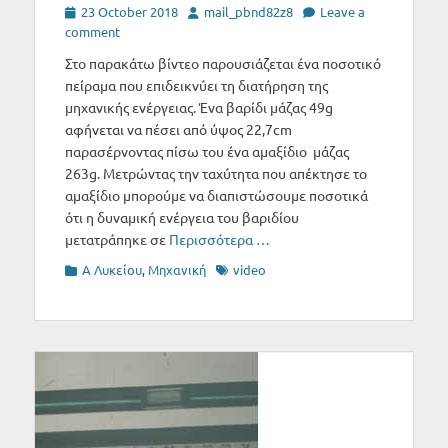
Posted
Author
23 October 2018
mail_pbnd82z8
Leave a
on
comment
Στο παρακάτω βίντεο παρουσιάζεται ένα ποσοτικό
πείραμα που επιδεικνύει τη διατήρηση της
μηχανικής ενέργειας. Ένα βαρίδι μάζας 49g
αφήνεται να πέσει από ύψος 22,7cm
παρασέρνοντας πίσω του ένα αμαξίδιο μάζας
263g. Μετρώντας την ταχύτητα που απέκτησε το
αμαξίδιο μπορούμε να διαπιστώσουμε ποσοτικά
ότι η δυναμική ενέργεια του βαριδίου
μετατράπηκε σε
Περισσότερα …
Categories
Tags
Α Λυκείου
,
Μηχανική
video