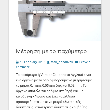
Μέτρηση με το παχύμετρο
Posted
Author
19 February 2019
mail_pbnd82z8
Leave a
on
comment
Το παχύμετρο ή Vernier Caliper στα Αγγλικά είναι
ένα όργανο με το οποίο μπορούμε να μετρήσουμε
το μήκος 0,1mm, 0,05mm έως και 0,02mm . Το
όργανο αποτελείται από μια σταθερή και μια
κινούμενη κλίμακα και έχει κατάλληλα
προσαρτήματα ώστε να μετρά εξωτερικές
διαστάσεις , εσωτερικές διαστάσεις και βάθος.