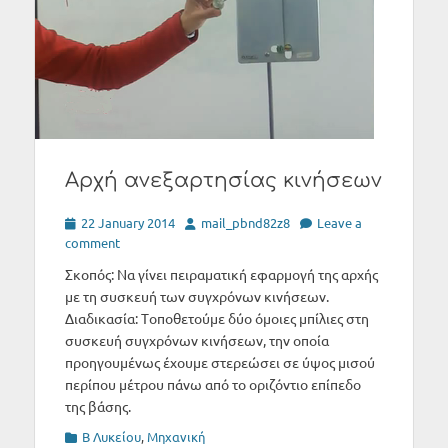
Αρχή ανεξαρτησίας κινήσεων
Posted
Author
22 January 2014
mail_pbnd82z8
Leave a
on
comment
Σκοπός: Να γίνει πειραματική εφαρμογή της αρχής
με τη συσκευή των συγχρόνων κινήσεων.
Διαδικασία: Tοποθετούμε δύο όμοιες μπίλιες στη
συσκευή συγχρόνων κινήσεων, την οποία
προηγουμένως έχουμε στερεώσει σε ύψος μισού
περίπου μέτρου πάνω από το οριζόντιο επίπεδο
της βάσης.
Categories
Β Λυκείου
,
Μηχανική