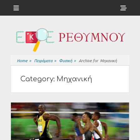
Menu
Sho
Head
ΕΚΦΕ
Side
ΡΕΘΥΜΝΟΥ
Cont
Home
»
Πειράματα
»
Φυσική
»
Archive for
Μηχανική
Category:
Μηχανική