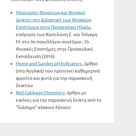
Μπαταρίες Φρούτων και Φυσικοί
Δείκτες στη Διδακτική των Φυσικών
Επιστήμων στην Προσχολική Ηλικία
,
εισήγηση των Καπελώνη Ε. και Τσίγκρη
Μ. στο 9ο πανελλήνιο συνέδριο : Οι
Φυσικές Επιστήμες στην Προσχολική
Εκπαίδευση (2016)
Home and Garden pH Indicators
, άρθρο
(στα Αγγλικά) που προτείνει καθημερινά
φρούτα και φυτά για την παρασκευή
δεικτών
Red Cabbage Chemistry
, άρθρο με
εικόνες για την παρασκευή δείκτη από το
“διάσημο” κόκκινο λάχανο