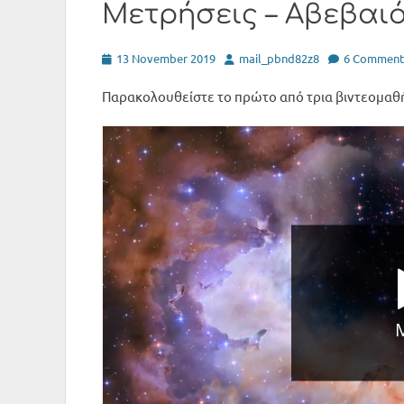
Μετρήσεις – Αβεβαι
Posted
Author
13 November 2019
mail_pbnd82z8
6 Comment
on
Παρακολουθείστε το πρώτο από τρια βιντεομαθ