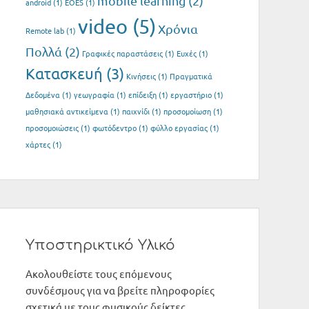
mobile learning
(2)
android
(1)
EOES
(1)
video
(5)
Xρόνια
Remote lab
(1)
Πολλά
(2)
Γραφικές παραστάσεις
(1)
Ευχές
(1)
Κατασκευή
(3)
Κινήσεις
(1)
Πραγματικά
Δεδομένα
(1)
γεωγραφία
(1)
επίδειξη
(1)
εργαστήριο
(1)
μαθησιακά αντικείμενα
(1)
παιχνίδι
(1)
προσομοίωση
(1)
προσομοιώσεις
(1)
φωτόδεντρο
(1)
φύλλο εργασίας
(1)
χάρτες
(1)
Υποστηρικτικό Υλικό
Ακολουθείστε τους επόμενους
συνδέσμους για να βρείτε πληροφορίες
σχετικά με τους φυσικούς δείκτες.