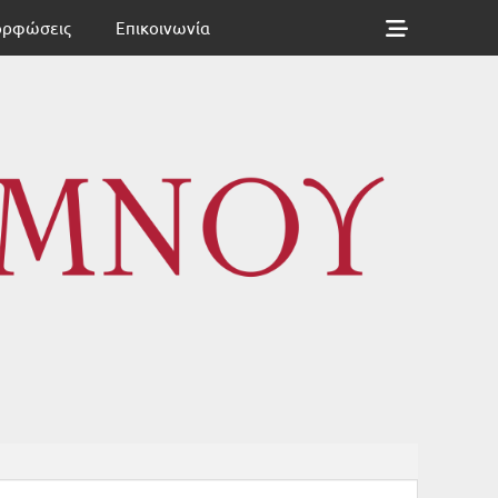
Show
ορφώσεις
Επικοινωνία
Header
Sidebar
ΘΥΜΝΟΥ
Content