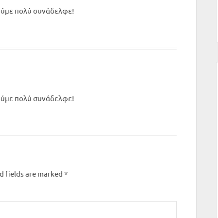
ούμε πολύ συνάδελφε!
ούμε πολύ συνάδελφε!
d fields are marked
*