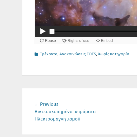
Categories
Tρέχοντα
,
Ανακοινώσεις EΟΕS
,
Χωρίς κατηγορία
Post
Previous
← Previous
post:
Βιντεοσκοπημένα πειράματα
navigation
Ηλεκτρομαγνητισμού