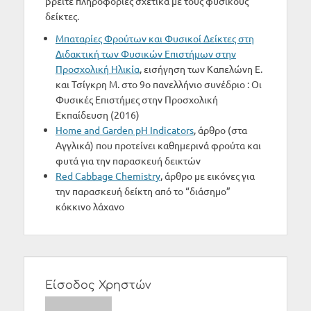
βρείτε πληροφορίες σχετικά με τους φυσικούς
δείκτες.
Μπαταρίες Φρούτων και Φυσικοί Δείκτες στη
Διδακτική των Φυσικών Επιστήμων στην
Προσχολική Ηλικία
, εισήγηση των Καπελώνη Ε.
και Τσίγκρη Μ. στο 9ο πανελλήνιο συνέδριο : Οι
Φυσικές Επιστήμες στην Προσχολική
Εκπαίδευση (2016)
Home and Garden pH Indicators
, άρθρο (στα
Αγγλικά) που προτείνει καθημερινά φρούτα και
φυτά για την παρασκευή δεικτών
Red Cabbage Chemistry
, άρθρο με εικόνες για
την παρασκευή δείκτη από το “διάσημο”
κόκκινο λάχανο
Είσοδος Χρηστών