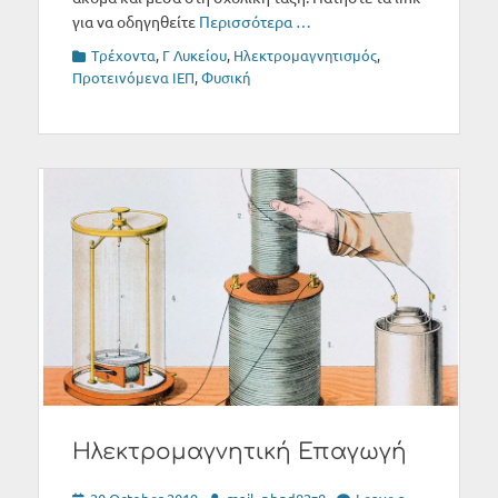
για να οδηγηθείτε
Περισσότερα …
Categories
Tρέχοντα
,
Γ Λυκείου
,
Ηλεκτρομαγνητισμός
,
Προτεινόμενα ΙΕΠ
,
Φυσική
Ηλεκτρομαγνητική Επαγωγή
Posted
Author