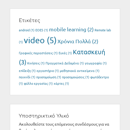
Ετικέτες
mobile learning
(2)
android
(1)
EOES
(1)
Remote lab
video
(5)
Xρόνια Πολλά
(2)
(1)
Κατασκευή
Γραφικές παραστάσεις
(1)
Ευχές
(1)
(3)
Κινήσεις
(1)
Πραγματικά Δεδομένα
(1)
γεωγραφία
(1)
επίδειξη
(1)
εργαστήριο
(1)
μαθησιακά αντικείμενα
(1)
παιχνίδι
(1)
προσομοίωση
(1)
προσομοιώσεις
(1)
φωτόδεντρο
(1)
φύλλο εργασίας
(1)
χάρτες
(1)
Υποστηρικτικό Υλικό
Ακολουθείστε τους επόμενους συνδέσμους για να