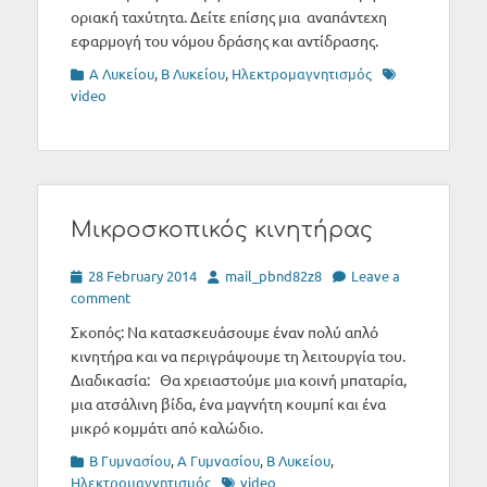
οριακή ταχύτητα. Δείτε επίσης μια αναπάντεχη
εφαρμογή του νόμου δράσης και αντίδρασης.
Categories
Tags
Α Λυκείου
,
Β Λυκείου
,
Ηλεκτρομαγνητισμός
video
Μικροσκοπικός κινητήρας
Posted
Author
28 February 2014
mail_pbnd82z8
Leave a
on
comment
Σκοπός: Να κατασκευάσουμε έναν πολύ απλό
κινητήρα και να περιγράψουμε τη λειτουργία του.
Διαδικασία: Θα χρειαστούμε μια κοινή μπαταρία,
μια ατσάλινη βίδα, ένα μαγνήτη κουμπί και ένα
μικρό κομμάτι από καλώδιο.
Categories
B Γυμνασίου
,
Α Γυμνασίου
,
Β Λυκείου
,
Tags
Ηλεκτρομαγνητισμός
video