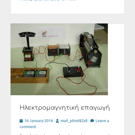
Ηλεκτρομαγνητική επαγωγή
Posted
Author
16 January 2014
mail_pbnd82z8
Leave a
on
comment