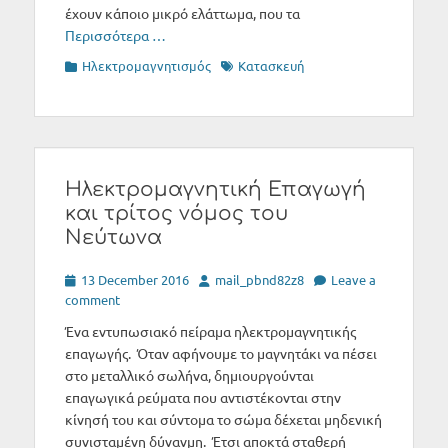
έχουν κάποιο μικρό ελάττωμα, που τα
Περισσότερα …
Categories
Tags
Ηλεκτρομαγνητισμός
Κατασκευή
Ηλεκτρομαγνητική Επαγωγή
και τρίτος νόμος του
Νεύτωνα
Posted
Author
13 December 2016
mail_pbnd82z8
Leave a
on
comment
Ένα εντυπωσιακό πείραμα ηλεκτρομαγνητικής
επαγωγής. Όταν αφήνουμε το μαγνητάκι να πέσει
στο μεταλλικό σωλήνα, δημιουργούνται
επαγωγικά ρεύματα που αντιστέκονται στην
κίνησή του και σύντομα το σώμα δέχεται μηδενική
συνισταμένη δύνανμη. Έτσι αποκτά σταθερή