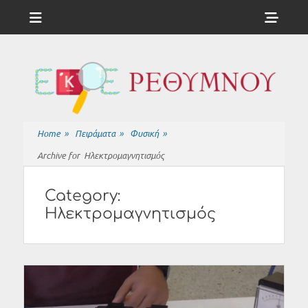
Menu
Sho
Head
ΕΚΦΕ
Side
ΡΕΘΥΜΝΟΥ
Cont
Home
»
Πειράματα
»
Φυσική
»
Archive for
Ηλεκτρομαγνητισμός
Category:
Ηλεκτρομαγνητισμός