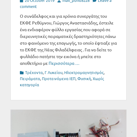
20 October 2019
mail_pbnd82z8
Leave a
on
comment
Ο συνάδελφος και για χρόνια συνεργάτης του
ΕΚΦΕ Ρεθύμνου, Γιώργος Αναστασιάδης, έστειλε
ένα ενδιαφέρον φύλλο εργασίας που αφορά σε
διερευνητικές πειραματικές δραστηριότητες πάνω
στο φαινόμενο της επαγωγής, το οποίο έφτιαξε για
το ΕΚΦΕ της Νέας Φιλαδέλφειας . Για να δείτε το
φυλλάδιο πατήστε την εικόνα ή μπείτε στο
αποθετήριο με
Περισσότερα …
Categories
Tρέχοντα
,
Γ Λυκείου
,
Ηλεκτρομαγνητισμός
,
Πειράματα
,
Προτεινόμενα ΙΕΠ
,
Φυσική
,
Χωρίς
κατηγορία