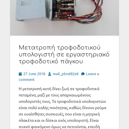
Μετατροπή τροφοδοτικού
υπολογιστή σε εργαστηριακό
τροφοδοτικό πάγκου
Posted
Author
27 June 2018
mail_pbnd82z8
Leave a
on
comment
Η μετατροπή αυτή δίνει ζωή σε τροφοδοτικά
πεταμένα, μαζί με τους απαρχαιωμένους
υπολογιστές τους. Τα τροφοδοτικά υπολογιστών
είναι πολύ καλής ποιότητας, καθώς δίνουν ρεύμα
σε ευαίσθητες συσκευές, που είναι η μητρική
πλακέτα και οι δίσκοι ενός υπολογιστή. Είναι
συχνό φαινόμενο όμως να πετιούνται, επειδή