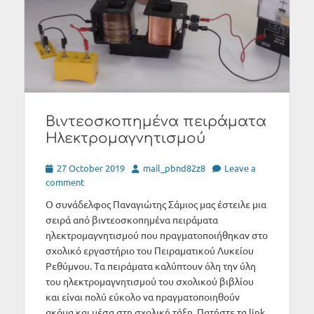
Βιντεοσκοπημένα πειράματα
Ηλεκτρομαγνητισμού
Posted
Author
27 October 2019
mail_pbnd82z8
Leave a
on
comment
Ο συνάδελφος Παναγιώτης Σάμιος μας έστειλε μια
σειρά από βιντεοσκοπημένα πειράματα
ηλεκτρομαγνητισμού που πραγματοποιήθηκαν στο
σχολικό εργαστήριο του Πειραματικού Λυκείου
Ρεθύμνου. Tα πειράματα καλύπτουν όλη την ύλη
του ηλεκτρομαγνητισμού του σχολικού βιβλίου
και είναι πολύ εύκολο να πραγματοποιηθούν
ακόμα και μέσα στη σχολική τάξη. Πατήστε τα link