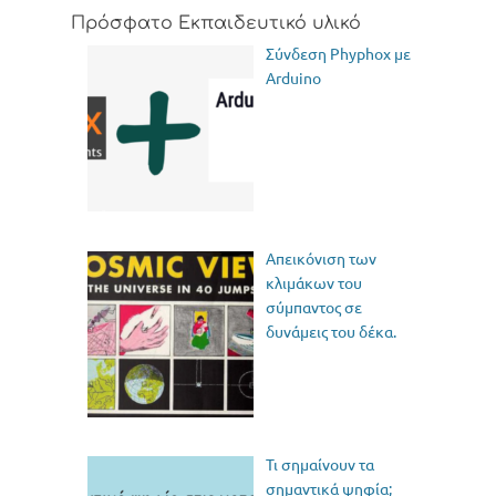
Πρόσφατο Εκπαιδευτικό υλικό
Σύνδεση Phyphox με
Arduino
Απεικόνιση των
κλιμάκων του
σύμπαντος σε
δυνάμεις του δέκα.
Τι σημαίνουν τα
σημαντικά ψηφία;