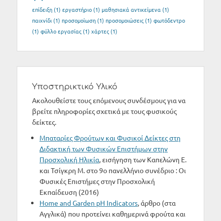
επίδειξη
(1)
εργαστήριο
(1)
μαθησιακά αντικείμενα
(1)
παιχνίδι
(1)
προσομοίωση
(1)
προσομοιώσεις
(1)
φωτόδεντρο
(1)
φύλλο εργασίας
(1)
χάρτες
(1)
Υποστηρικτικό Υλικό
Ακολουθείστε τους επόμενους συνδέσμους για να
βρείτε πληροφορίες σχετικά με τους φυσικούς
δείκτες.
Μπαταρίες Φρούτων και Φυσικοί Δείκτες στη
Διδακτική των Φυσικών Επιστήμων στην
Προσχολική Ηλικία
, εισήγηση των Καπελώνη Ε.
και Τσίγκρη Μ. στο 9ο πανελλήνιο συνέδριο : Οι
Φυσικές Επιστήμες στην Προσχολική
Εκπαίδευση (2016)
Home and Garden pH Indicators
, άρθρο (στα
Αγγλικά) που προτείνει καθημερινά φρούτα και