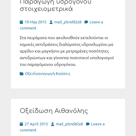
Παραγωγή υδρογόνου
στοιχειομετρικά
Posted
Author
19 May 2015
mail_pbnd82z8
Leave a
on
comment
Στα πειράματα που ακολουθούν εκτελούνται οι
χημικές αντιδράσεις διαλύματος υδροχλωρίου μα
αργίλιο και μαγνήσιο με μετρημένες ποσότητες
αντιδρώντων και γίνονται ποσοτικοί υπολογισμοί
του παραγόμενου υδρογόνου.
Categories
Οξειδοαναγωγή-Καύσεις
Οξείδωση Αιθανόλης
Posted
Author
27 April 2015
mail_pbnd82z8
Leave a
on
comment