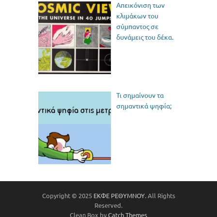
Απεικόνιση των
κλιμάκων του
σύμπαντος σε
δυνάμεις του δέκα.
Τι σημαίνουν τα
σημαντικά ψηφία;
Copyright © 2025
ΕΚΦΕ ΡΕΘΥΜΝΟΥ
. All Rights
Reserved.
Clean Box by
Catch Themes