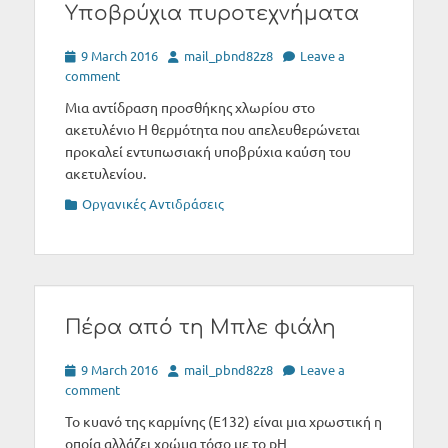
Υποβρύχια πυροτεχνήματα
Posted
Author
9 March 2016
mail_pbnd82z8
Leave a
on
comment
Μια αντίδραση προσθήκης χλωρίου στο
ακετυλένιο Η θερμότητα που απελευθερώνεται
προκαλεί εντυπωσιακή υποβρύχια καύση του
ακετυλενίου.
Categories
Οργανικές Αντιδράσεις
Πέρα από τη Μπλε φιάλη
Posted
Author
9 March 2016
mail_pbnd82z8
Leave a
on
comment
Το κυανό της καρμίνης (E132) είναι μια χρωστική η
οποία αλλάζει χρώμα τόσο με το pH