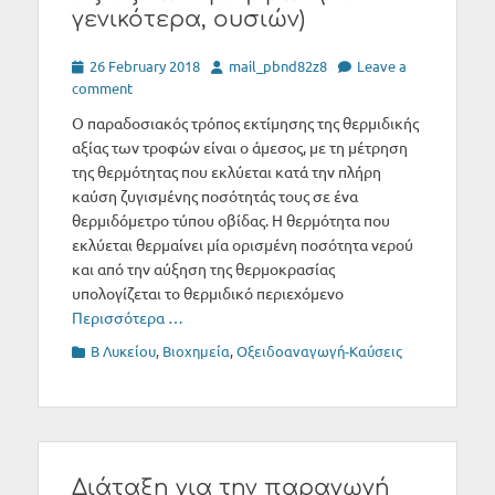
γενικότερα, ουσιών)
Posted
Author
26 February 2018
mail_pbnd82z8
Leave a
on
comment
Ο παραδοσιακός τρόπος εκτίμησης της θερμιδικής
αξίας των τροφών είναι ο άμεσος, με τη μέτρηση
της θερμότητας που εκλύεται κατά την πλήρη
καύση ζυγισμένης ποσότητάς τους σε ένα
θερμιδόμετρο τύπου οβίδας. Η θερμότητα που
εκλύεται θερμαίνει μία ορισμένη ποσότητα νερού
και από την αύξηση της θερμοκρασίας
υπολογίζεται το θερμιδικό περιεχόμενο
Περισσότερα …
Categories
Β Λυκείου
,
Βιοχημεία
,
Οξειδοαναγωγή-Καύσεις
Διάταξη για την παραγωγή