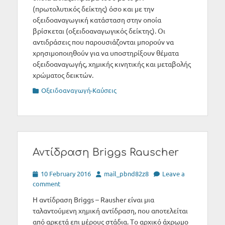
(πρωτολυτικός δείκτης) όσο και με την
οξειδοαναγωγική κατάσταση στην οποία
βρίσκεται (οξειδοαναγωγικός δείκτης). Οι
αντιδράσεις που παρουσιάζονται μπορούν να
χρησιμοποιηθούν για να υποστηρίξουν θέματα
οξειδοαναγωγής, χημικής κινητικής και μεταβολής
χρώματος δεικτών.
Categories
Οξειδοαναγωγή-Καύσεις
Αντίδραση Briggs Rauscher
Posted
Author
10 February 2016
mail_pbnd82z8
Leave a
on
comment
H αντίδραση Briggs – Rausher είναι μια
ταλαντούμενη χημική αντίδραση, που αποτελείται
από αρκετά επι μέρους στάδια. Tο αρχικό άχρωμο