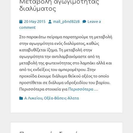
Μεταβολή αγωγιμότητας
διαλύματος
Posted
Author
20 May 2015
mail_pbnd82z8
Leave a
on
comment
Στο παρακάτω πείραμα παρατηρούμε τη μεταβολή
στην αγωγιμότητα ενός διαλύματος, καθώς
καταβυθίζεται ίζημα. Τη μεταβολή στην
αγωγιμότητα την αντιλαμβανόμαστε από τη
μεταβολή της φωτεινότητας στο λαμπάκι αλλά και
από τις ενδείξεις του αμπερομέτρου. Στην
προχοϊδα έχουμε διάλυμα θεϊκού οξέος το οποίο
προστίθεται σε διάλυμα υδροξειδίου του βαρίου.
Περισσότερα στοιχεία για
Περισσότερα …
Categories
Α Λυκείου
,
Οξέα-Βάσεις-Άλατα