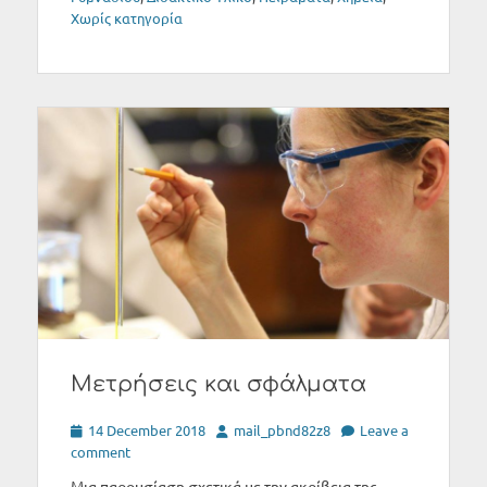
Χωρίς κατηγορία
Μετρήσεις και σφάλματα
Posted
Author
14 December 2018
mail_pbnd82z8
Leave a
on
comment
Μια παρουσίαση σχετικά με την ακρίβεια της