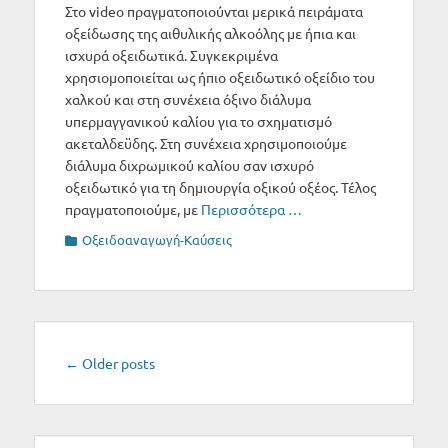
Στο video πραγματοποιούνται μερικά πειράματα
οξείδωσης της αιθυλικής αλκοόλης με ήπια και
ισχυρά οξειδωτικά. Συγκεκριμένα
χρησιομοποιείται ως ήπιο οξειδωτικό οξείδιο του
χαλκού και στη συνέχεια όξινο διάλυμα
υπερμαγγανικού καλίου για το σχηματισμό
ακεταλδεϋδης. Στη συνέχεια χρησιμοποιούμε
διάλυμα διχρωμικού καλίου σαν ισχυρό
οξειδωτικό για τη δημιουργία οξικού οξέος. Τέλος
πραγματοποιούμε, με
Περισσότερα …
Categories
Οξειδοαναγωγή-Καύσεις
Post
←
Older posts
navigation