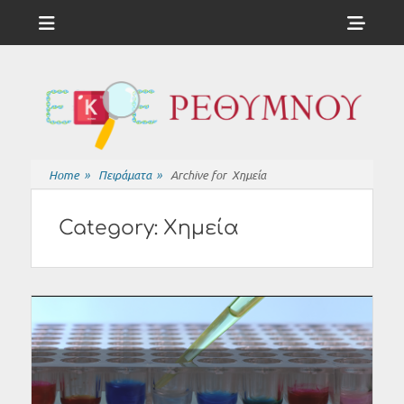
Menu
Sho
Head
ΕΚΦΕ
Side
ΡΕΘΥΜΝΟΥ
Cont
Home
»
Πειράματα
»
Archive for
Χημεία
Category:
Χημεία