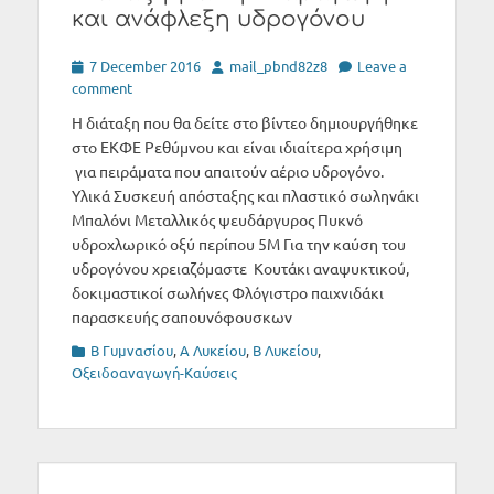
και ανάφλεξη υδρογόνου
Posted
Author
7 December 2016
mail_pbnd82z8
Leave a
on
comment
Η διάταξη που θα δείτε στο βίντεο δημιουργήθηκε
στο ΕΚΦΕ Ρεθύμνου και είναι ιδιαίτερα χρήσιμη
για πειράματα που απαιτούν αέριο υδρογόνο.
Υλικά Συσκευή απόσταξης και πλαστικό σωληνάκι
Μπαλόνι Μεταλλικός ψευδάργυρος Πυκνό
υδροχλωρικό οξύ περίπου 5Μ Για την καύση του
υδρογόνου χρειαζόμαστε Κουτάκι αναψυκτικού,
δοκιμαστικοί σωλήνες Φλόγιστρο παιχνιδάκι
παρασκευής σαπουνόφουσκων
Categories
B Γυμνασίου
,
Α Λυκείου
,
Β Λυκείου
,
Οξειδοαναγωγή-Καύσεις