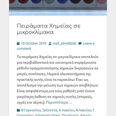
Πειράματα Χημείας σε
μικροκλίμακα
Posted
Author
10 October 2019
mail_pbnd82z8
Leave a
on
comment
Τα πειράματα Χημείας σε μικροκλίμακα αποτελούν
μια περιβαλλοντικά και οικονομικά συμφέρουσα
μέθοδο πραγματοποίησης χημικών διεργασιών σε
μικρές ποσότητες. Μερικά πλεονεκτήματα της
πρακτικής αυτής είναι τα παρακάτω: Έχει ως
αποτέλεσμα την μείωση των χημικών αποβλήτων.
Είναι ασφαλέστερη για τους μαθητές γιατί έχουν
μικρότερη έκθεση σε χημικές ουσίες (στερεές,
υγρές και αέριες).
Περισσότερα …
Categories
B Γυμνασίου
,
Tρέχοντα
,
Α Λυκείου
,
Β Λυκείου
,
Γ
Γυμνασίου
,
Διδακτικό Υλικό
,
Πειράματα
,
Χημεία
,