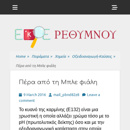
Menu
Sho
Head
ΕΚΦΕ
Side
ΡΕΘΥΜΝΟΥ
Cont
Home
»
Πειράματα
»
Χημεία
»
Οξειδοαναγωγή-Καύσεις
»
Πέρα από τη Μπλε φιάλη
Πέρα από τη Μπλε φιάλη
Posted
Author
9 March 2016
mail_pbnd82z8
Leave a
on
comment
Το κυανό της καρμίνης (E132) είναι μια
χρωστική η οποία αλλάζει χρώμα τόσο με το
pH (πρωτολυτικός δείκτης) όσο και με την
οξειδοαναγωγική κατάσταση στην οποία