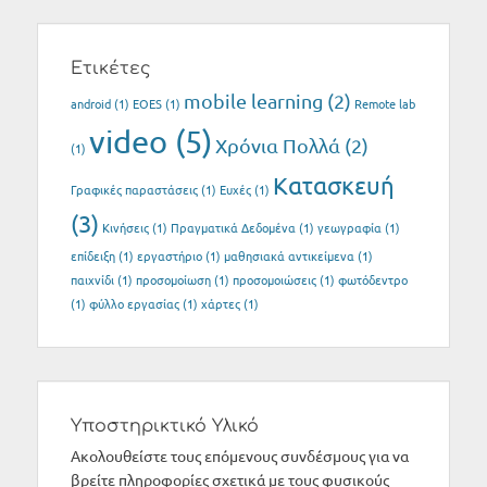
Ετικέτες
mobile learning
(2)
android
(1)
EOES
(1)
Remote lab
video
(5)
Xρόνια Πολλά
(2)
(1)
Κατασκευή
Γραφικές παραστάσεις
(1)
Ευχές
(1)
(3)
Κινήσεις
(1)
Πραγματικά Δεδομένα
(1)
γεωγραφία
(1)
επίδειξη
(1)
εργαστήριο
(1)
μαθησιακά αντικείμενα
(1)
παιχνίδι
(1)
προσομοίωση
(1)
προσομοιώσεις
(1)
φωτόδεντρο
(1)
φύλλο εργασίας
(1)
χάρτες
(1)
Υποστηρικτικό Υλικό
Ακολουθείστε τους επόμενους συνδέσμους για να
βρείτε πληροφορίες σχετικά με τους φυσικούς