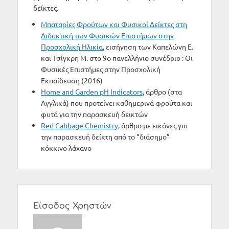
δείκτες.
Μπαταρίες Φρούτων και Φυσικοί Δείκτες στη
Διδακτική των Φυσικών Επιστήμων στην
Προσχολική Ηλικία
, εισήγηση των Καπελώνη Ε.
και Τσίγκρη Μ. στο 9ο πανελλήνιο συνέδριο : Οι
Φυσικές Επιστήμες στην Προσχολική
Εκπαίδευση (2016)
Home and Garden pH Indicators
, άρθρο (στα
Αγγλικά) που προτείνει καθημερινά φρούτα και
φυτά για την παρασκευή δεικτών
Red Cabbage Chemistry
, άρθρο με εικόνες για
την παρασκευή δείκτη από το “διάσημο”
κόκκινο λάχανο
Είσοδος Χρηστών