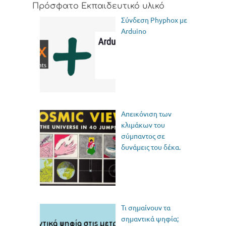
Πρόσφατο Εκπαιδευτικό υλικό
Σύνδεση Phyphox με
Arduino
Απεικόνιση των
κλιμάκων του
σύμπαντος σε
δυνάμεις του δέκα.
Τι σημαίνουν τα
σημαντικά ψηφία;