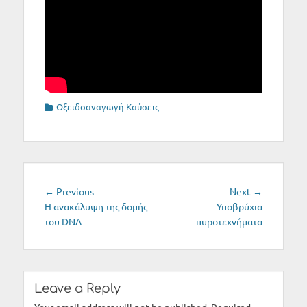
Categories
Οξειδοαναγωγή-Καύσεις
Post
Previous
Next
← Previous
Next →
navigation
post:
post:
Η ανακάλυψη της δομής
Υποβρύχια
του DNA
πυροτεχνήματα
Leave a Reply