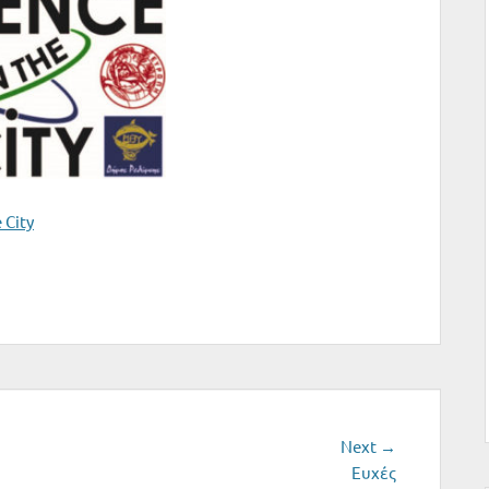
 City
Next
Next →
post:
Eυχές