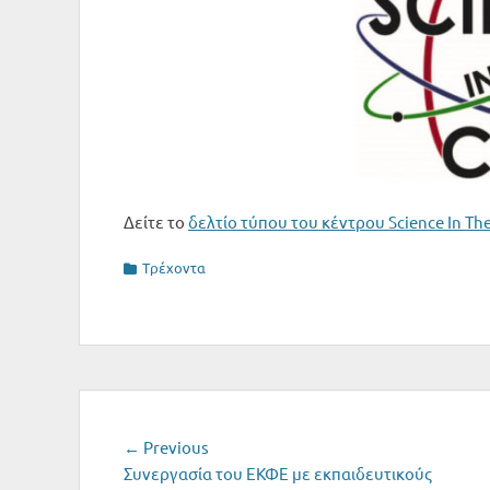
Δείτε το
δελτίο τύπου του κέντρου Science In The
Categories
Tρέχοντα
Post
Previous
← Previous
post:
Συνεργασία του ΕΚΦΕ με εκπαιδευτικούς
navigation