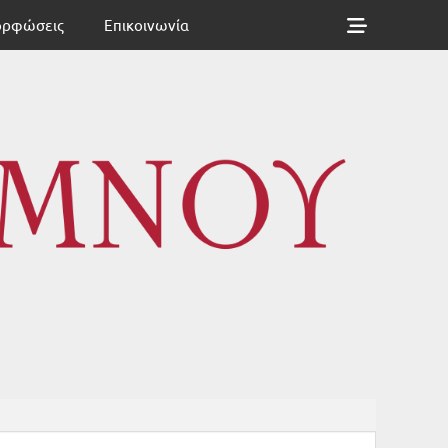
Show
ορφώσεις
Επικοινωνία
Header
Sidebar
ΘΥΜΝΟΥ
Content