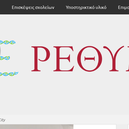
Ε
Επισκέψεις σχολείων
Υποστηρικτικό υλικό
Επιμ
ΕΚΦΕ ΡΕ
ity