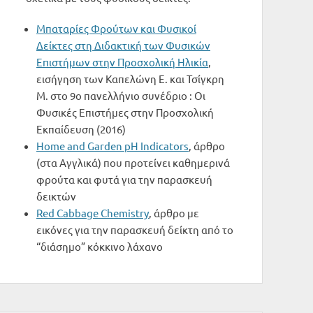
Μπαταρίες Φρούτων και Φυσικοί
Δείκτες στη Διδακτική των Φυσικών
Επιστήμων στην Προσχολική Ηλικία
,
εισήγηση των Καπελώνη Ε. και Τσίγκρη
Μ. στο 9ο πανελλήνιο συνέδριο : Οι
Φυσικές Επιστήμες στην Προσχολική
Εκπαίδευση (2016)
Home and Garden pH Indicators
, άρθρο
(στα Αγγλικά) που προτείνει καθημερινά
φρούτα και φυτά για την παρασκευή
δεικτών
Red Cabbage Chemistry
, άρθρο με
εικόνες για την παρασκευή δείκτη από το
“διάσημο” κόκκινο λάχανο