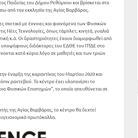
ος Παιδείας του Δήμου Ρεθύμνου και βρίσκεται στο
σω από την εκκλησία της Αγίας Βαρβάρας.
ες σχετικά με έννοιες και φαινόμενα των Φυσικών
ις Νέες Τεχνολογίες, όπως τάμπλετ, κινητά, γυαλιά
τική κ.ά. Οι δραστηριότητες έχουν διαμορφωθεί από
ι υποψήφιους διδάκτορες του ΕΔΘΕ του ΠΤΔΕ στο
ονται κατά κύριο λόγο σε μαθητές και των τριών
 την έναρξη της καραντίνας του Μαρτίου 2020 και
όπιν ραντεβού. Το κέντρο έχει υλοποιήσει το
ια Φυσικών Επιστημών”, το οποίο απευθύνεται σε
ρτής της Αγίας Βαρβάρας, το κέντρο θα δεχτεί
α υγειονομικά πρωτόκολλα.