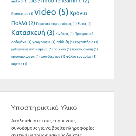
mobile learning
(2)
android
(1)
EOES
(1)
video
(5)
Xρόνια
Remote lab
(1)
Πολλά
(2)
Γραφικές παραστάσεις
(1)
Ευχές
(1)
Κατασκευή
(3)
Κινήσεις
(1)
Πραγματικά
Δεδομένα
(1)
γεωγραφία
(1)
επίδειξη
(1)
εργαστήριο
(1)
μαθησιακά αντικείμενα
(1)
παιχνίδι
(1)
προσομοίωση
(1)
προσομοιώσεις
(1)
φωτόδεντρο
(1)
φύλλο εργασίας
(1)
χάρτες
(1)
Υποστηρικτικό Υλικό
Ακολουθείστε τους επόμενους
συνδέσμους για να βρείτε πληροφορίες
σχετικά με τους φυσικούς δείκτες.