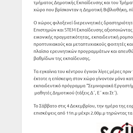
τμήματος Δημοτικής Εκπαίδευσης και του Τμήματ
χώρο που βρίσκονταν η Δημοτική Βιβλιοθήκη, πί
Ο χώρος φιλοξενεί διερευνητικές δραστηριότητ
Επιστημών και STEM Εκπαίδευσης αξιοποιώντας τ
εικονικής πραγματικότητας, εκπαιδευτική ρομπο
προπτυχιακούς και μεταπτυχιακούς φοιτητές κα
πλαίσιο ερευνητικών προγραμμάτων και απευθύν
βαθμίδων της εκπαίδευσης.
Tα εγκαίνια του κέντρου έγιναν λίγες μέρες πριν
έκτοτε η επίσκεψη στον χώρο γίνονταν μόνο κατ
εκπαιδευτικό πρόγραμμα “Σεμιναριακά Εργαστήρ
μαθητές Δημοτικού (τάξεις Δ΄, Ε΄ και Στ΄).
Το Σάββατο στις 4 Δεκεμβρίου, την ημέρα της εο
επισκέψεις από 11π.μ μέχρι 2.00μ.μ τηρώντας τ