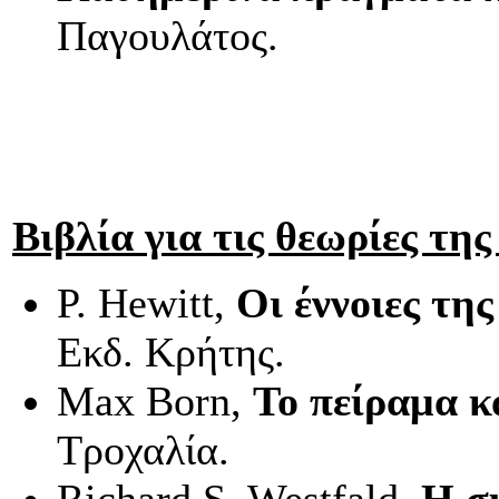
Παγουλάτος.
Βιβλία για τις θεωρίες τη
P
.
Hewitt
,
Οι έννοιες τη
Εκδ. Κρήτης.
Μ
ax
Β
orn
,
Το πείραμα κ
Τροχαλία.