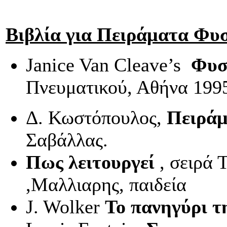
Βιβλία για Πειράματα Φυ
Janice
Van
Cleave
’
s
Φυσι
Πνευματικού, Αθήνα 199
Δ. Κωστόπουλος,
Πειράμ
Σαβάλλας.
Πως λειτουργεί
, σειρά 
,Μαλλιαρης, παιδεία
J
.
Wolker
Το πανηγύρι τ