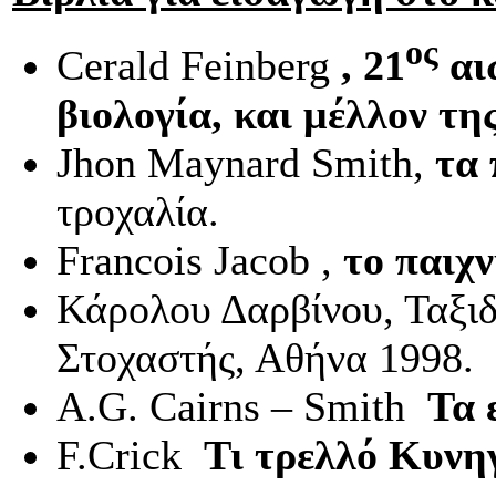
ος
Cerald
Feinberg
, 21
αι
βιολογία, και μέλλον τη
Jhon
Maynard
Smith
,
τα 
τροχαλία.
Francois
Jacob
,
το παιχν
Κάρολου Δαρβίνου, Ταξιδ
Στοχαστής, Αθήνα 1998.
A
.
G
.
Cairns
–
Smith
Τα 
F
.
Crick
Τι τρελλό Κυνη