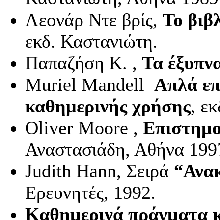
Λεονάρ Nτε βρίς,
Το βιβ
εκδ. Καστανιώτη.
Παπαζήση Κ. ,
Τα έξυπν
Muriel
Mandell
Απλά επ
καθημερινής χρήσης
, ε
Ο
liver
Moore
,
Επιστημο
Αναστασιάδη, Αθήνα 199
Judith
Hann
, Σειρά
“Ανα
Ερευνητές, 1992.
Καθημερινά πράγματα κ