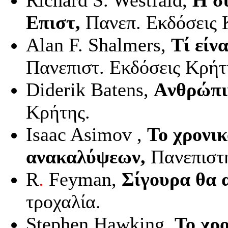
Richard
S
.
Westfald
,
Η σ
Επιστ,
Πανεπ. Εκδόσεις 
Alan
F
.
Shalmers
,
T
ί είν
Πανεπιστ. Εκδόσεις Κρήτ
Diderik
Batens
,
A
νθρώπ
Κρήτης.
Isaac
Asimov
,
Το χρονι
ανακαλύψεων,
Πανεπιστη
R
.
Feyman
,
Σίγουρα θα 
τροχαλία.
Stephen
Hawking
,
Το χρ