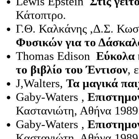
Lewis
Epstein
Στις γειτ
Κάτοπτρο.
Γ.Θ. Καλκάνης ,Δ.Σ. Κωσ
Φυσικών για το Δάσκαλ
Thomas
Edison
Εύκολα κ
το βιβλίο του Έντισον
, 
J
,
Walters
,
Τα μαγικά παι
Gaby
-
Waters
,
Επιστημον
Καστανιώτη, Αθήνα 1989
Gaby
-
Waters
,
Επιστημο
Καστανιώτη, Αθήνα 1989