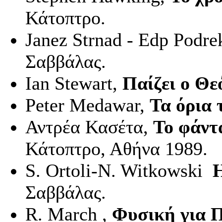
Κάτοπτρο.
Janez
Strnad
-
Edp
Podre
Σαββάλας.
Ι
an
Stewart
,
Παίζει ο Θεό
Peter
Medawar
,
Τα όρια 
Αντρέα Κασέτα,
Το φάντ
Κάτοπτρο, Αθήνα 1989.
S
.
Ortoli
-
N
.
Witkowski
Η
Σαββάλας.
R
.
March
,
Φυσική για Π