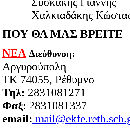
Συσκάκης Γιάννης
Χαλκιαδάκης Κώστα
ΠΟΥ ΘΑ ΜΑΣ ΒΡΕΙΤΕ
ΝΕΑ
Διεύθυνση:
Αργυρούπολη
ΤΚ 74055, Ρέθυμνο
Τηλ:
2831081271
Φαξ
: 2831081337
email:
mail@ekfe.reth.sch.