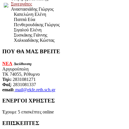
Συνεργάτες
Αναστασιάδης Γιώργος
Καπελώνη Ελένη
Παππά Εύα
	  Πενθερουδ
άκης Γιώργος
Σιγαλού Ελένη
Συσκάκης Γιάννης
Χαλκιαδάκης Κώστας
ΠΟΥ ΘΑ ΜΑΣ ΒΡΕΙΤΕ
ΝΕΑ
Διεύθυνση:
Αργυρούπολη
ΤΚ 74055, Ρέθυμνο
Τηλ:
2831081271
Φαξ
: 2831081337
email:
mail@ekfe.reth.sch.gr
ΕΝΕΡΓΟΙ ΧΡΗΣΤΕΣ
Έχουμε 5 επισκέπτες online
ΕΠΙΣΚΕΠΤΕΣ