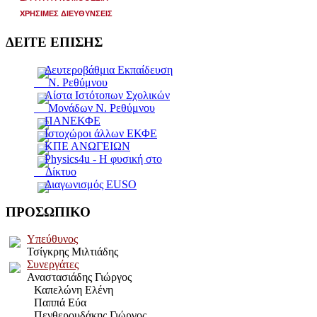
ΧΡΗΣΙΜΕΣ ΔΙΕΥΘΥΝΣΕΙΣ
ΔΕΙΤΕ ΕΠΙΣΗΣ
Δευτεροβάθμια Εκπαίδευση
Ν. Ρεθύμνου
Λίστα Ιστότοπων Σχολικών
Μονάδων Ν. Ρεθύμνου
ΠΑΝΕΚΦΕ
Ιστοχώροι άλλων ΕΚΦΕ
ΚΠΕ ΑΝΩΓΕΙΩΝ
Physics4u - Η φυσική στο
Δίκτυο
Διαγωνισμός EUSO
ΠΡΟΣΩΠΙΚΟ
Υπεύθυνος
Τσίγκρης Μιλτιάδης
Συνεργάτες
Αναστασιάδης Γιώργος
Καπελώνη Ελένη
Παππά Εύα
	  Πενθερουδ
άκης Γιώργος