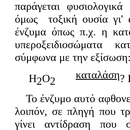
παράγεται φυσιολογικά
όμως τοξική ουσία γι'
ένζυμα όπως π.χ. η κα
υπεροξειδιοσώματα κ
σύμφωνα με την εξίσωση
καταλάση
H
O
?
2
2
Το ένζυμο αυτό αφθονε
λοιπόν, σε πληγή που τ
γίνει αντίδραση που