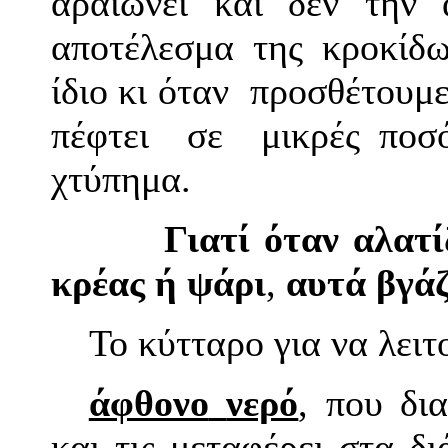
αραιώνει και δεν την
αποτέλεσμα της κροκίδ
ίδιο κι όταν προσθέτουμ
πέφτει σε μικρές ποσό
χτύπημα.
Γιατί όταν αλατίζου
κρέας ή ψάρι
,
αυτά βγάζ
Το κύτταρο για να λειτ
άφθονο
νερό
, που δια
και τις μεταφέρει στα δ