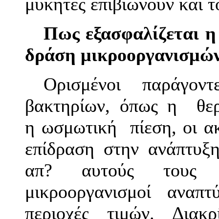
μύκητες επιβιώνουν και 
Πως εξασφαλίζεται η
δράση
μικροοργανισμώ
Ορισμένοι παράγον
βακτηρίων, όπως η θερ
η ωσμωτική πίεση, οι ακ
επίδραση στην ανάπτυξ
απ? αυτούς τους π
μικροοργανισμοί αναπτ
περιοχές τιμών. Δι