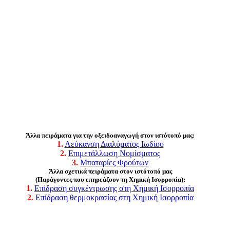
Άλλα πειράματα για την οξειδoαναγωγή στον ιστότοπό μας:
1.
Λεύκανση Διαλύματος Ιωδίου
2.
Επιμετάλλωση Νομίσματος
3.
Μπαταρίες Φρούτων
Άλλα σχετικά πειράματα στον ιστότοπό μας
(Παράγοντες που επηρεάζουν τη Χημική Ισορροπία):
1.
Επίδραση συγκέντρωσης στη Χημική Ισορροπία
2.
Επίδραση θερμοκρασίας στη Χημική Ισορροπία