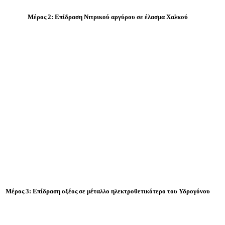
Μέρος 2: Επίδραση Νιτρικού αργύρου σε έλασμα Χαλκού
Μέρος 3: Επίδραση οξέoς σε μέταλλο ηλεκτροθετικότερο του Υδρογόνου