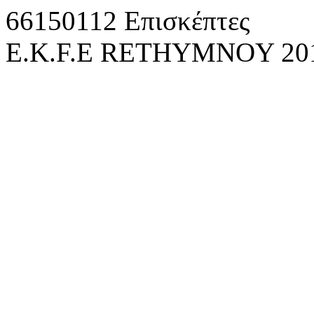
66150112 Επισκέπτες
E.K.F.E RETHYMNOY 2010