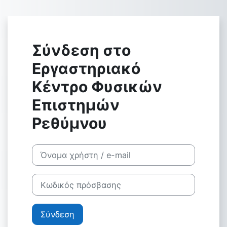
Μετάβαση στο κεντρικό περιεχόμενο
Σύνδεση στο
Εργαστηριακό
Κέντρο Φυσικών
Επιστημών
Ρεθύμνου
Μετάβαση για να δημιουργήσετε νέο λογαριασμό
Όνομα χρήστη / e-mail
Κωδικός πρόσβασης
Σύνδεση