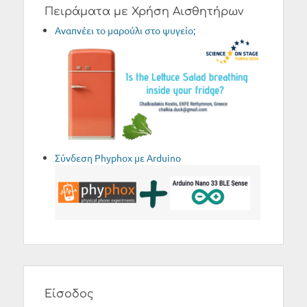
Πειράματα με Χρήση Αισθητήρων
Aναπνέει το μαρούλι στο ψυγείο;
Σύνδεση Phyphox με Arduino
Είσοδος