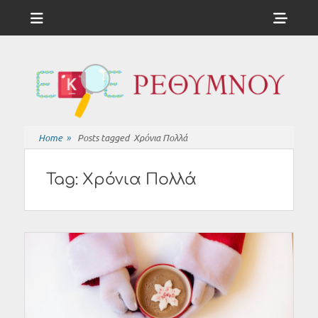
Menu
Sho
Head
ΕΚΦΕ
Side
ΡΕΘΥΜΝΟΥ
Cont
Home
»
Posts tagged
Xρόνια Πολλά
Tag:
Xρόνια Πολλά