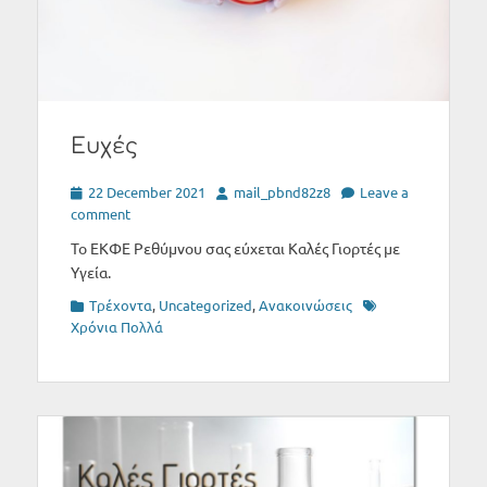
Eυχές
Posted
Author
22 December 2021
mail_pbnd82z8
Leave a
on
comment
To ΕΚΦΕ Ρεθύμνου σας εύχεται Καλές Γιορτές με
Υγεία.
Categories
Tags
Tρέχοντα
,
Uncategorized
,
Ανακοινώσεις
Xρόνια Πολλά