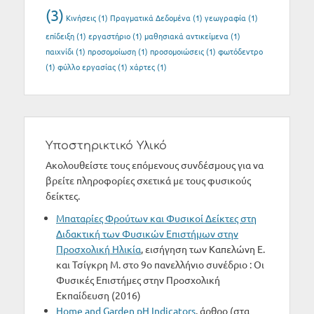
(3)
Κινήσεις
(1)
Πραγματικά Δεδομένα
(1)
γεωγραφία
(1)
επίδειξη
(1)
εργαστήριο
(1)
μαθησιακά αντικείμενα
(1)
παιχνίδι
(1)
προσομοίωση
(1)
προσομοιώσεις
(1)
φωτόδεντρο
(1)
φύλλο εργασίας
(1)
χάρτες
(1)
Υποστηρικτικό Υλικό
Ακολουθείστε τους επόμενους συνδέσμους για να
βρείτε πληροφορίες σχετικά με τους φυσικούς
δείκτες.
Μπαταρίες Φρούτων και Φυσικοί Δείκτες στη
Διδακτική των Φυσικών Επιστήμων στην
Προσχολική Ηλικία
, εισήγηση των Καπελώνη Ε.
και Τσίγκρη Μ. στο 9ο πανελλήνιο συνέδριο : Οι
Φυσικές Επιστήμες στην Προσχολική
Εκπαίδευση (2016)
Home and Garden pH Indicators
, άρθρο (στα