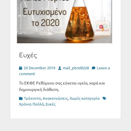
Ευχές
Posted
Author
20 December 2019
mail_pbnd82z8
Leave a
on
comment
Το ΕΚΦΕ Ρεθύμνου σας εύχεται υγεία, χαρά και
δημιουργική διάθεση.
Categories
Tags
Tρέχοντα
,
Ανακοινώσεις
,
Χωρίς κατηγορία
Xρόνια Πολλά
,
Ευχές